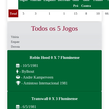
Pró
Contra
Total
5
3
1
1
15
8
10
66
Todos os 5 Jogos
Vitória
Empate
Derrota
Robin Hood 0 X 7 Fluminense
- 10/5/1981
- Bylhout
- Andre Kamperveen
- Amistoso Internacional 1981
Transwall 0 X 3 Fluminense
- 6/5/1981