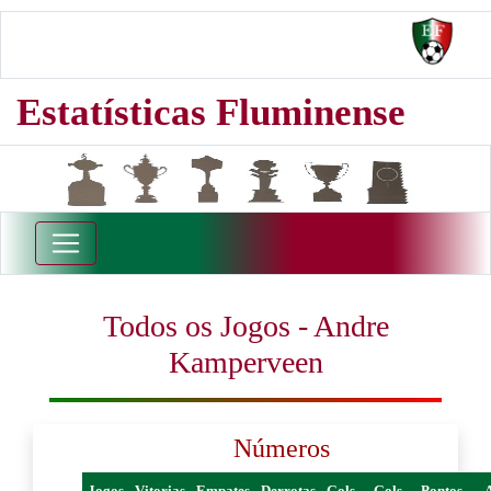
Estatísticas Fluminense
Todos os Jogos - Andre
Kamperveen
Números
Jogos
Vitorias
Empates
Derrotas
Gols
Gols
Pontos