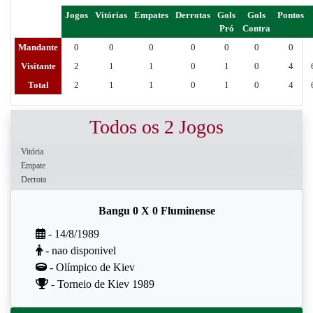
Jogos
Vitórias
Empates
Derrotas
Gols
Gols
Pontos
Pró
Contra
Mandante
0
0
0
0
0
0
0
Visitante
2
1
1
0
1
0
4
Total
2
1
1
0
1
0
4
Todos os 2 Jogos
Vitória
Empate
Derrota
Bangu 0 X 0 Fluminense
- 14/8/1989
- nao disponivel
- Olímpico de Kiev
- Torneio de Kiev 1989