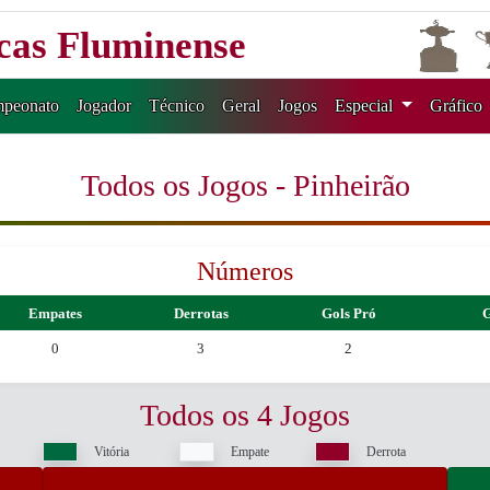
icas Fluminense
peonato
Jogador
Técnico
Geral
Jogos
Especial
Gráfico
Todos os Jogos - Pinheirão
Números
Empates
Derrotas
Gols Pró
G
0
3
2
Todos os 4 Jogos
Vitória
Empate
Derrota