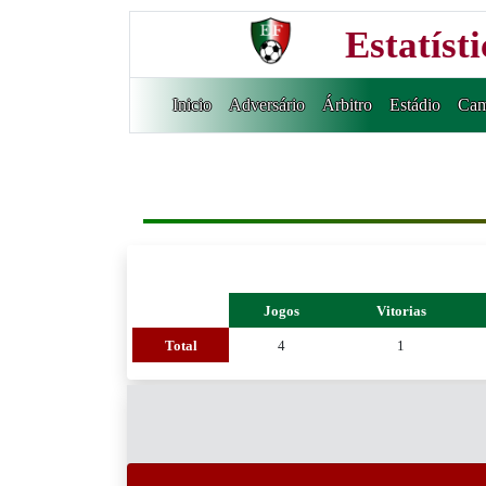
Estatíst
Inicio
Adversário
Árbitro
Estádio
Cam
Jogos
Vitorias
Total
4
1