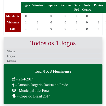
Jogos
Vitórias
Empates
Derrotas
Gols
Gols
Pontos
Pró
Contra
Mandante
0
0
0
0
0
0
0
Visitante
1
1
0
0
3
0
3
Total
1
1
0
0
3
0
3
Todos os 1 Jogos
Vitória
Empate
Derrota
Tupi 0 X 3 Fluminense
- 23/4/2014
- Antonio Rogerio Batista do Prado
- Municipal Juiz Fora
- Copa do Brasil 2014