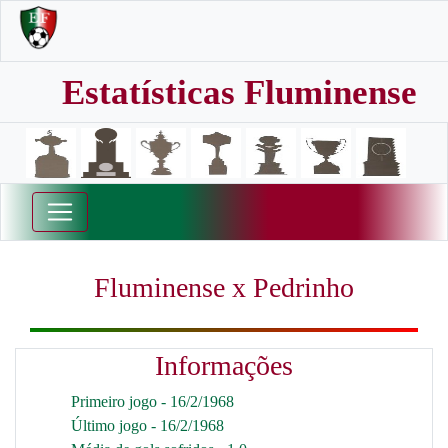
Estatísticas Fluminense
Fluminense x Pedrinho
Informações
Primeiro jogo - 16/2/1968
Último jogo - 16/2/1968