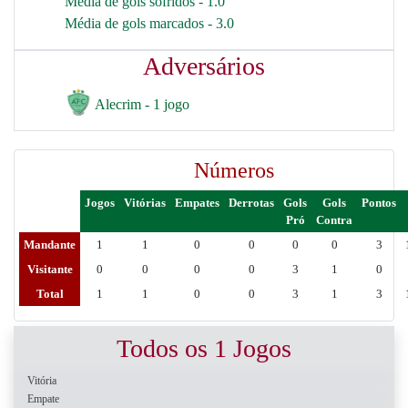
Média de gols sofridos - 1.0
Média de gols marcados - 3.0
Adversários
Alecrim - 1 jogo
Números
Jogos
Vitórias
Empates
Derrotas
Gols
Gols
Pontos
Pró
Contra
Mandante
1
1
0
0
0
0
3
Visitante
0
0
0
0
3
1
0
Total
1
1
0
0
3
1
3
Todos os 1 Jogos
Vitória
Empate