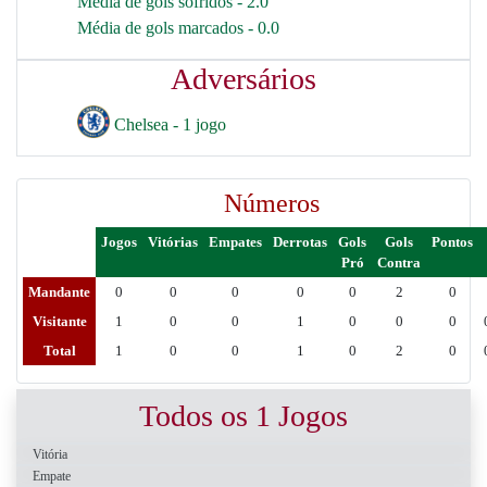
Média de gols sofridos - 2.0
Média de gols marcados - 0.0
Adversários
Chelsea - 1 jogo
Números
Jogos
Vitórias
Empates
Derrotas
Gols
Gols
Pontos
Pró
Contra
Mandante
0
0
0
0
0
2
0
Visitante
1
0
0
1
0
0
0
Total
1
0
0
1
0
2
0
Todos os 1 Jogos
Vitória
Empate