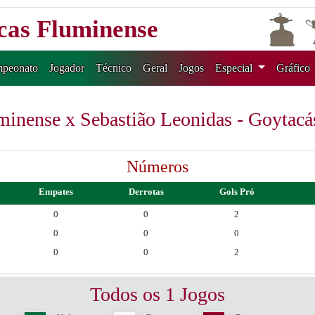
icas Fluminense
peonato
Jogador
Técnico
Geral
Jogos
Especial
Gráfico
minense x Sebastião Leonidas - Goytac
Números
Empates
Derrotas
Gols Pró
0
0
2
0
0
0
0
0
2
Todos os 1 Jogos