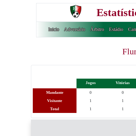
Estatíst
Inicio
Adversário
Árbitro
Estádio
Cam
Flu
Jogos
Vitórias
Mandante
0
0
Visitante
1
1
Total
1
1