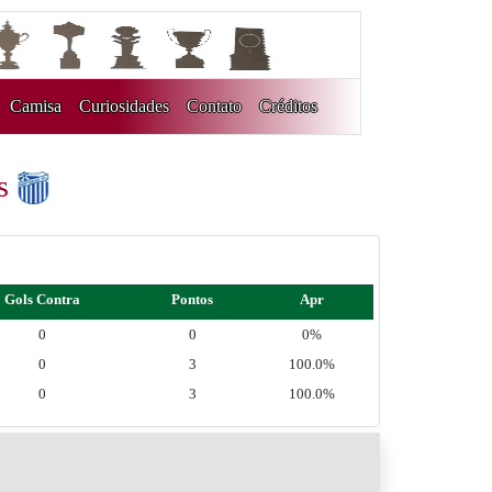
Camisa
Curiosidades
Contato
Créditos
ás
Gols Contra
Pontos
Apr
0
0
0%
0
3
100.0%
0
3
100.0%