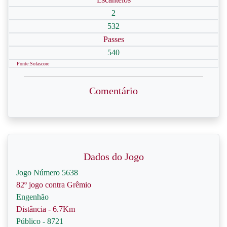
2
532
Passes
540
Fonte:Sofascore
Comentário
Dados do Jogo
Jogo Número 5638
82º jogo contra Grêmio
Engenhão
Distância - 6.7Km
Público - 8721