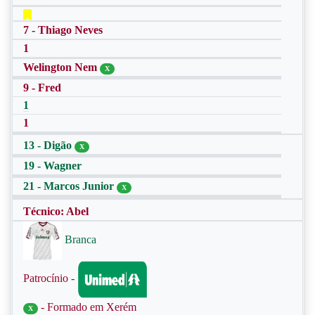
7 - Thiago Neves
1
Welington Nem
X
9 - Fred
1
1
13 - Digão
X
19 - Wagner
21 - Marcos Junior
X
Técnico: Abel
Branca
Patrocínio -
- Formado em Xerém
X