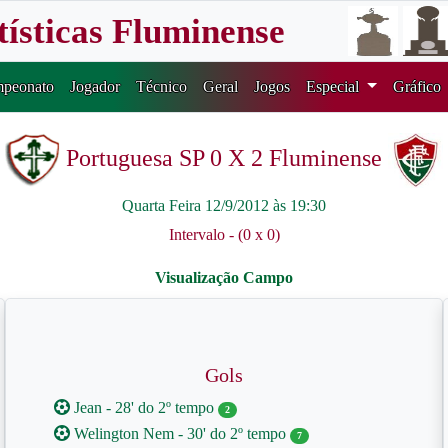
tísticas Fluminense
peonato
Jogador
Técnico
Geral
Jogos
Especial
Gráfico
Portuguesa SP 0 X 2 Fluminense
Quarta Feira 12/9/2012 às 19:30
Intervalo - (0 x 0)
Gols
Jean - 28' do 2º tempo
2
Welington Nem - 30' do 2º tempo
7