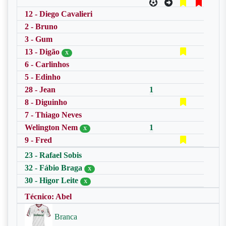
12 - Diego Cavalieri
2 - Bruno
3 - Gum
13 - Digão
X
6 - Carlinhos
5 - Edinho
28 - Jean
1
8 - Diguinho
7 - Thiago Neves
Welington Nem
1
X
9 - Fred
23 - Rafael Sobis
32 - Fábio Braga
X
30 - Higor Leite
X
Técnico: Abel
Branca