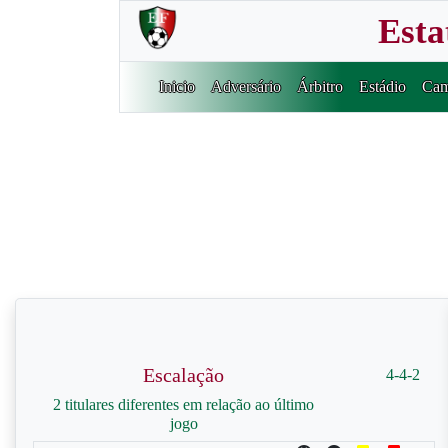
Esta
Inicio
Adversário
Árbitro
Estádio
Cam
Escalação
4-4-2
2 titulares diferentes em relação ao último
jogo