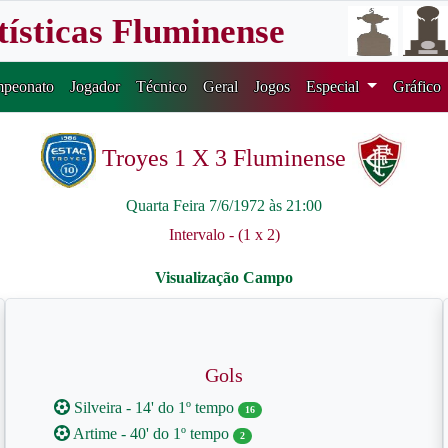
tísticas Fluminense
peonato
Jogador
Técnico
Geral
Jogos
Especial
Gráfico
Troyes 1 X 3 Fluminense
Quarta Feira 7/6/1972 às 21:00
Intervalo - (1 x 2)
Gols
Silveira - 14' do 1º tempo
16
Artime - 40' do 1º tempo
2