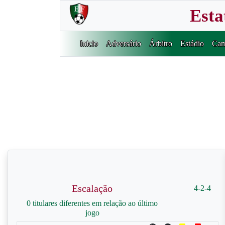
Esta
Inicio
Adversário
Árbitro
Estádio
Cam
Escalação
4-2-4
0 titulares diferentes em relação ao último
jogo