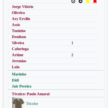
Jorge Vitório
Oliveira
Ary Ercílio
Assis
Toninho
Denílson
Silveira
1
Cafuringa
Artime
2
Jeremias
Lula
Marinho
Didi
Jair Pereira
Técnico: Paulo Amaral
Tricolor