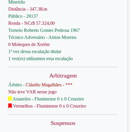
Mineirão
Distância - 347.3Km
Público - 28137
Renda - NCr$ 57.324,00
Torneio Roberto Gomes Pedrosa 1967
Técnico Adversário - Airton Moreira
0 Moleques de Xerém
1ª vez dessa escalação titular
1 vez(es) utilizamos essa escalação
Arbitragem
Árbitro -
Cláudio Magalhães - ***
Não teve VAR nesse jogo
Amarelos - Fluminense 0 x 0 Cruzeiro
Vermelhos - Fluminense 0 x 0 Cruzeiro
Suspensos