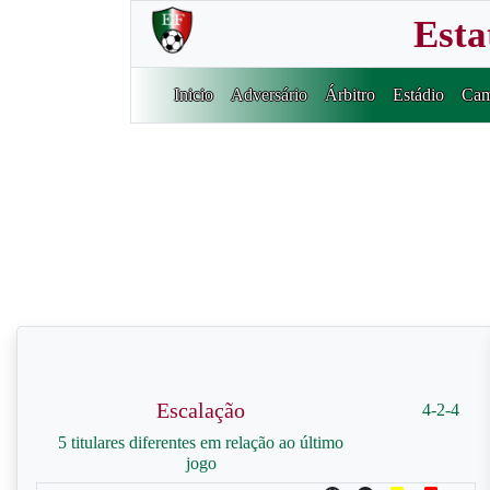
Esta
Inicio
Adversário
Árbitro
Estádio
Cam
Escalação
4-2-4
5 titulares diferentes em relação ao último
jogo