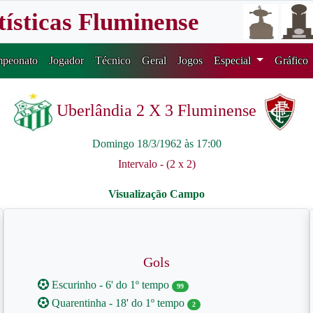
tísticas Fluminense
peonato
Jogador
Técnico
Geral
Jogos
Especial
Gráfico
Uberlândia 2 X 3 Fluminense
Domingo 18/3/1962 às 17:00
Intervalo - (2 x 2)
Gols
Escurinho - 6' do 1º tempo
99
Quarentinha - 18' do 1º tempo
2