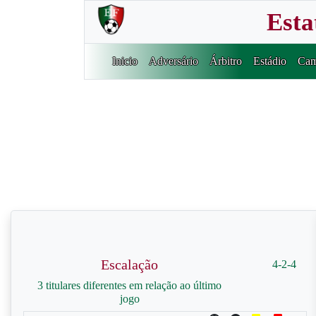
Esta
Inicio
Adversário
Árbitro
Estádio
Cam
Escalação
4-2-4
3 titulares diferentes em relação ao último
jogo