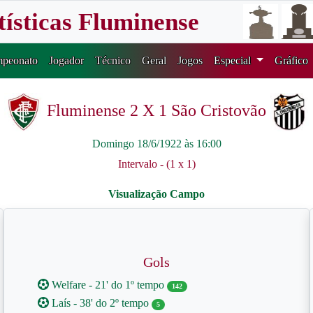
tísticas Fluminense
peonato
Jogador
Técnico
Geral
Jogos
Especial
Gráfico
Fluminense 2 X 1 São Cristovão
Domingo 18/6/1922 às 16:00
Intervalo - (1 x 1)
Gols
Welfare - 21' do 1º tempo
142
Laís - 38' do 2º tempo
5