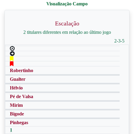
Escalação
2 titulares diferentes em relação ao último jogo
2-3-5
Robertinho
Gualter
Hélvio
Pé de Valsa
Mirim
Bigode
Pinhegas
1