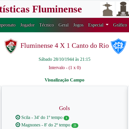
tísticas Fluminense
peonato
Jogador
Técnico
Geral
Jogos
Especial
Gráfico
Fluminense 4 X 1 Canto do Rio
Sábado 28/10/1944 às 21:15
Intervalo - (1 x 0)
Gols
Scila - 34' do 1º tempo
1
Magnones - 8' do 2º tempo
21