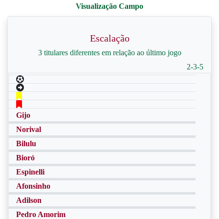
Escalação
3 titulares diferentes em relação ao último jogo
2-3-5
Gijo
Norival
Bilulu
Bioró
Espinelli
Afonsinho
Adilson
Pedro Amorim