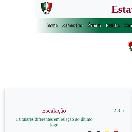
Esta
Inicio
Adversário
Árbitro
Estádio
Cam
Escalação
2-3-5
1 titulares diferentes em relação ao último
jogo