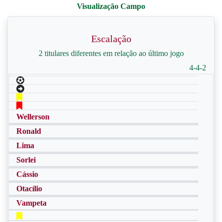
Escalação
2 titulares diferentes em relação ao último jogo
4-4-2
Wellerson
Ronald
Lima
Sorlei
Cássio
Otacílio
Vampeta