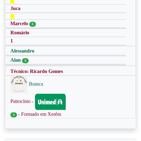
Juca
Marcelo
X
Romário
1
Alessandro
Alan
X
Técnico: Ricardo Gomes
Branca
Patrocínio -
- Formado em Xerém
X