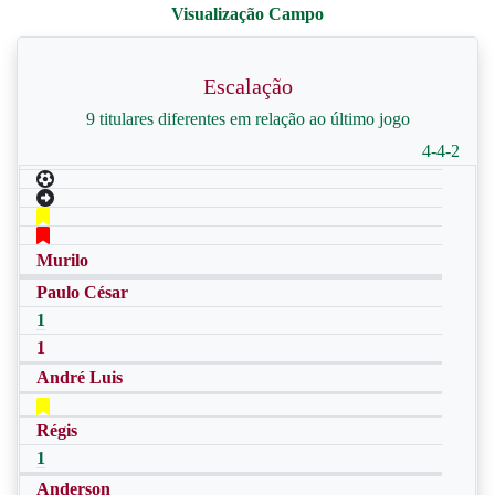
Escalação
9 titulares diferentes em relação ao último jogo
4-4-2
Murilo
Paulo César
1
1
André Luis
Régis
1
Anderson