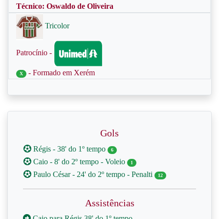
Técnico: Oswaldo de Oliveira
Tricolor
Patrocínio -
- Formado em Xerém
X
Gols
Régis - 38' do 1º tempo
6
Caio - 8' do 2º tempo - Voleio
1
Paulo César - 24' do 2º tempo - Penalti
12
Assistências
Caio para Régis 38' do 1º tempo