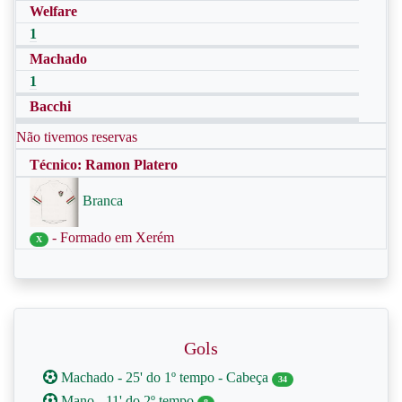
Welfare
1
Machado
1
Bacchi
Não tivemos reservas
Técnico: Ramon Platero
Branca
- Formado em Xerém
X
Gols
Machado - 25' do 1º tempo - Cabeça
34
Mano - 11' do 2º tempo