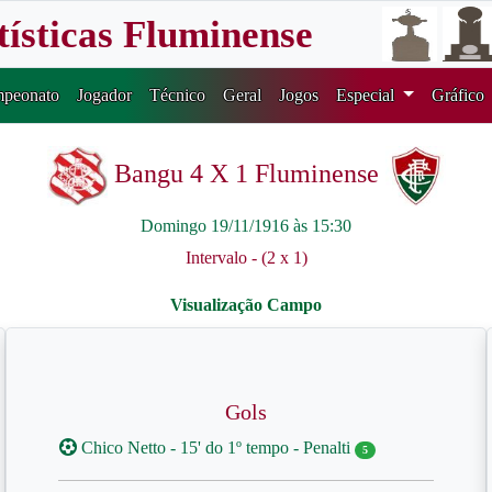
tísticas Fluminense
peonato
Jogador
Técnico
Geral
Jogos
Especial
Gráfico
Bangu 4 X 1 Fluminense
Domingo 19/11/1916 às 15:30
Intervalo - (2 x 1)
Gols
Chico Netto - 15' do 1º tempo - Penalti
5