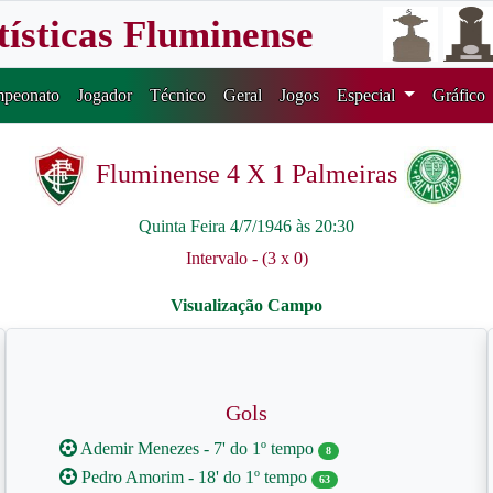
tísticas Fluminense
peonato
Jogador
Técnico
Geral
Jogos
Especial
Gráfico
Fluminense 4 X 1 Palmeiras
Quinta Feira 4/7/1946 às 20:30
Intervalo - (3 x 0)
Gols
Ademir Menezes - 7' do 1º tempo
8
Pedro Amorim - 18' do 1º tempo
63