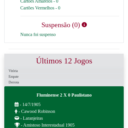
Cartões Amarelos - 0
Cartões Vermelhos - 0
Suspensão (0)
Nunca foi suspenso
Últimos 12 Jogos
Vitória
Empate
Derrota
Fluminense 2 X 0 Paulistano
- 14/7/1905
- Cawood Robinson
- Laranjeiras
- Amistoso Interestadual 1905