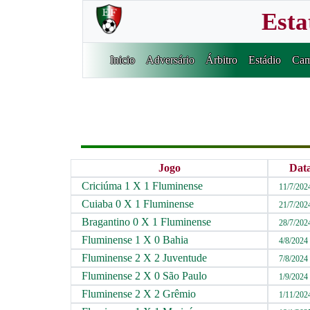
Esta
Inicio
Adversário
Árbitro
Estádio
Cam
Jogo
Dat
Criciúma 1 X 1 Fluminense
11/7/202
Cuiaba 0 X 1 Fluminense
21/7/202
Bragantino 0 X 1 Fluminense
28/7/202
Fluminense 1 X 0 Bahia
4/8/2024
Fluminense 2 X 2 Juventude
7/8/2024
Fluminense 2 X 0 São Paulo
1/9/2024
Fluminense 2 X 2 Grêmio
1/11/202