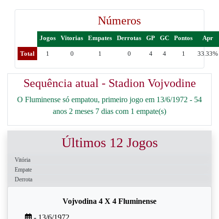
Números
Jogos
Vitorias
Empates
Derrotas
GP
GC
Pontos
Apr
Total
1
0
1
0
4
4
1
33.33%
Sequência atual - Stadion Vojvodine
O Fluminense só empatou, primeiro jogo em 13/6/1972 - 54
anos 2 meses 7 dias com 1 empate(s)
Últimos 12 Jogos
Vitória
Empate
Derrota
Vojvodina 4 X 4 Fluminense
- 13/6/1972