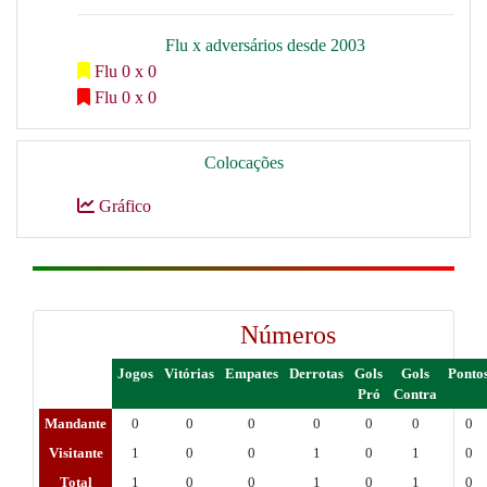
Flu x adversários desde 2003
Flu 0 x 0
Flu 0 x 0
Colocações
Gráfico
Números
Jogos
Vitórias
Empates
Derrotas
Gols
Gols
Ponto
Pró
Contra
Mandante
0
0
0
0
0
0
0
Visitante
1
0
0
1
0
1
0
Total
1
0
0
1
0
1
0