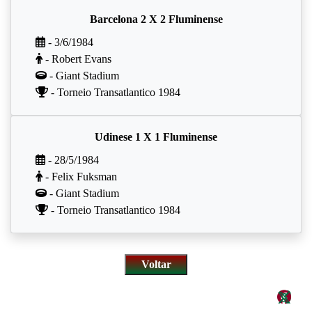
Barcelona 2 X 2 Fluminense
- 3/6/1984
- Robert Evans
- Giant Stadium
- Torneio Transatlantico 1984
Udinese 1 X 1 Fluminense
- 28/5/1984
- Felix Fuksman
- Giant Stadium
- Torneio Transatlantico 1984