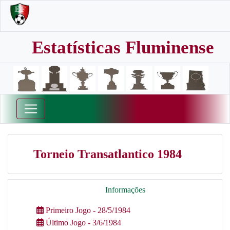
Estatísticas Fluminense
Torneio Transatlantico 1984
Informações
Primeiro Jogo - 28/5/1984
Último Jogo - 3/6/1984