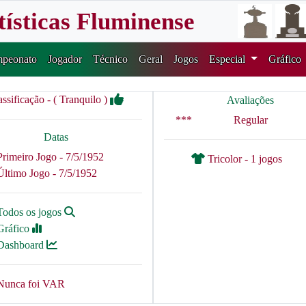
tísticas Fluminense
peonato
Jogador
Técnico
Geral
Jogos
Especial
Gráfico
assificação - ( Tranquilo )
Avaliações
***
Regular
Datas
Primeiro Jogo - 7/5/1952
Tricolor - 1 jogos
Último Jogo - 7/5/1952
Todos os jogos
Gráfico
Dashboard
Nunca foi VAR