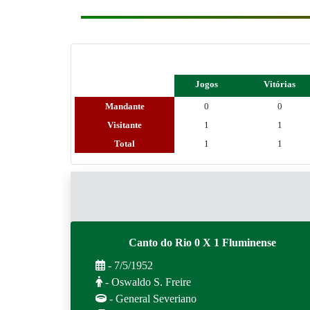
Jogos
Vitórias
Mandante
0
0
Visitante
1
1
Total
1
1
Canto do Rio 0 X 1 Fluminense
- 7/5/1952
- Oswaldo S. Freire
- General Severiano