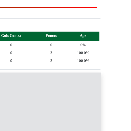
Gols Contra
Pontos
Apr
0
0
0%
0
3
100.0%
0
3
100.0%