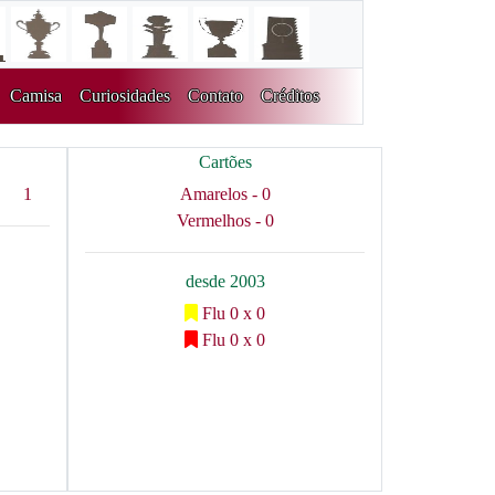
Camisa
Curiosidades
Contato
Créditos
Cartões
1
Amarelos - 0
Vermelhos - 0
desde 2003
Flu 0 x 0
Flu 0 x 0