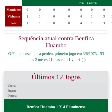
Pró
Contra
Mandante
0
0
0
0
0
0
0
Visitante
1
1
0
0
4
1
3
Total
1
1
0
0
4
1
3
Sequência atual contra Benfica
Huambo
O Fluminense nunca perdeu, primeiro jogo em 3/6/1973 - 53
anos 2 meses 21 dias com 1 vitoria(s)
Últimos 12 Jogos
Vitória
Empate
Derrota
Benfica Huambo 1 X 4 Fluminense