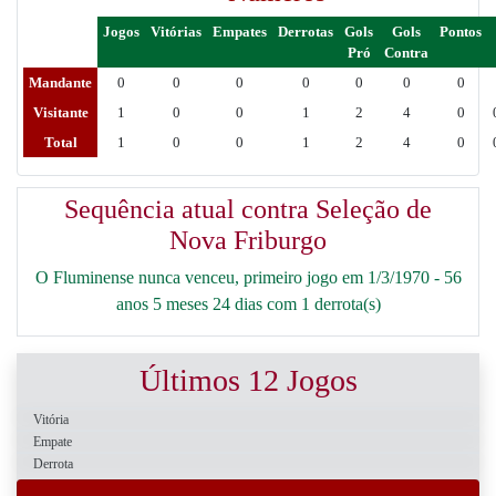
Jogos
Vitórias
Empates
Derrotas
Gols
Gols
Pontos
Pró
Contra
Mandante
0
0
0
0
0
0
0
Visitante
1
0
0
1
2
4
0
Total
1
0
0
1
2
4
0
Sequência atual contra Seleção de
Nova Friburgo
O Fluminense nunca venceu, primeiro jogo em 1/3/1970 - 56
anos 5 meses 24 dias com 1 derrota(s)
Últimos 12 Jogos
Vitória
Empate
Derrota