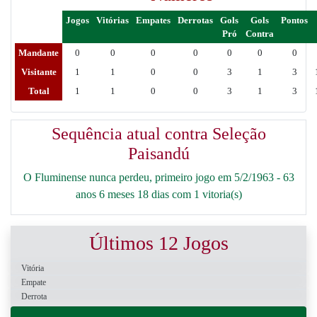
Jogos
Vitórias
Empates
Derrotas
Gols
Gols
Pontos
Pró
Contra
Mandante
0
0
0
0
0
0
0
Visitante
1
1
0
0
3
1
3
Total
1
1
0
0
3
1
3
Sequência atual contra Seleção
Paisandú
O Fluminense nunca perdeu, primeiro jogo em 5/2/1963 - 63
anos 6 meses 18 dias com 1 vitoria(s)
Últimos 12 Jogos
Vitória
Empate
Derrota