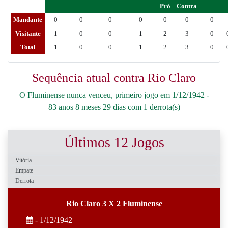
Pró
Contra
Mandante
0
0
0
0
0
0
0
Visitante
1
0
0
1
2
3
0
Total
1
0
0
1
2
3
0
Sequência atual contra Rio Claro
O Fluminense nunca venceu, primeiro jogo em 1/12/1942 -
83 anos 8 meses 29 dias com 1 derrota(s)
Últimos 12 Jogos
Vitória
Empate
Derrota
Rio Claro 3 X 2 Fluminense
- 1/12/1942