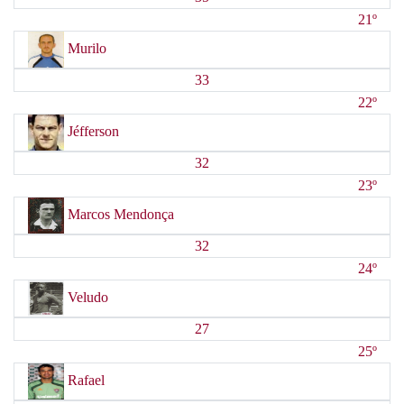
21º
Murilo
33
22º
Jéfferson
32
23º
Marcos Mendonça
32
24º
Veludo
27
25º
Rafael