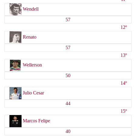
Wendell
57
12º
Renato
57
13º
Wellerson
50
14º
Julio Cesar
44
15º
Marcos Felipe
40