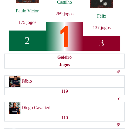
Castilho
Paulo Victor
269 jogos
Félix
175 jogos
137 jogos
2
3
Goleiro
Jogos
4º
Fábio
119
5º
Diego Cavalieri
110
6º