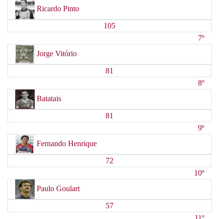
Ricardo Pinto
105
7º
Jorge Vitório
81
8º
Batatais
81
9º
Fernando Henrique
72
10º
Paulo Goulart
57
11º