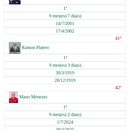
1ª
9 mes(es) 7 dia(s)
14/7/2001
17/4/2002
41º
Ramon Platero
1ª
9 mes(es) 3 dia(s)
30/3/1919
28/12/1919
42º
Mano Menezes
1ª
9 mes(es) 2 dia(s)
1/7/2024
30/3/2025