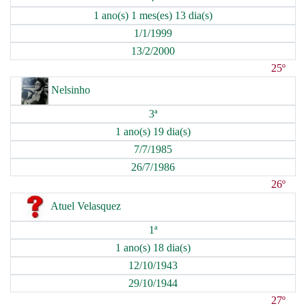
1 ano(s) 1 mes(es) 13 dia(s)
1/1/1999
13/2/2000
25º
Nelsinho
3ª
1 ano(s) 19 dia(s)
7/7/1985
26/7/1986
26º
Atuel Velasquez
1ª
1 ano(s) 18 dia(s)
12/10/1943
29/10/1944
27º