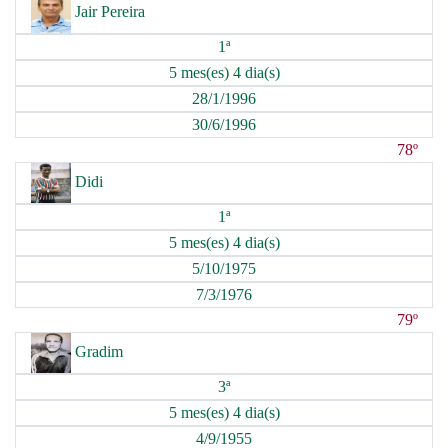
Jair Pereira
1ª
5 mes(es) 4 dia(s)
28/1/1996
30/6/1996
78º
Didi
1ª
5 mes(es) 4 dia(s)
5/10/1975
7/3/1976
79º
Gradim
3ª
5 mes(es) 4 dia(s)
4/9/1955