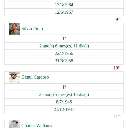
13/3/1964
12/6/1967
9º
Silvio Pirilo
1ª
2 ano(s) 6 mes(es) 11 dia(s)
22/2/1956
31/8/1958
10º
Gentil Cardoso
1ª
2 ano(s) 5 mes(es) 16 dia(s)
8/7/1945
21/12/1947
11º
Charles Williams