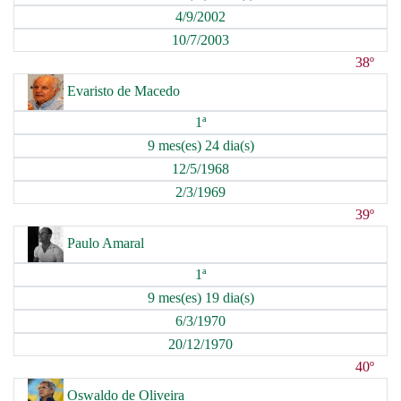
4/9/2002
10/7/2003
38º
Evaristo de Macedo
1ª
9 mes(es) 24 dia(s)
12/5/1968
2/3/1969
39º
Paulo Amaral
1ª
9 mes(es) 19 dia(s)
6/3/1970
20/12/1970
40º
Oswaldo de Oliveira