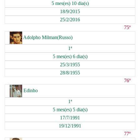
5 mes(es) 10 dia(s)
18/9/2015
25/2/2016
75º
Adolpho Milman(Russo)
1ª
5 mes(es) 6 dia(s)
25/3/1955
28/8/1955
76º
Edinho
1ª
5 mes(es) 5 dia(s)
17/7/1991
19/12/1991
77º