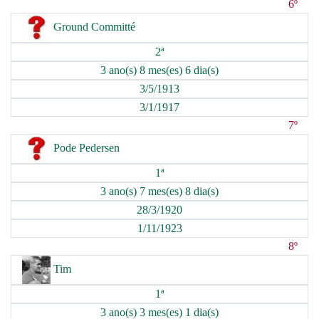
6º
Ground Committé
2ª
3 ano(s) 8 mes(es) 6 dia(s)
3/5/1913
3/1/1917
7º
Pode Pedersen
1ª
3 ano(s) 7 mes(es) 8 dia(s)
28/3/1920
1/11/1923
8º
Tim
1ª
3 ano(s) 3 mes(es) 1 dia(s)