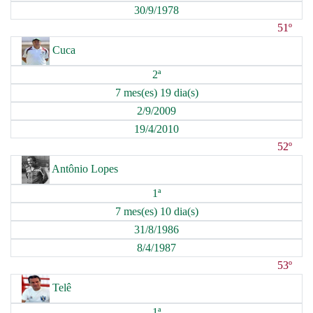
30/9/1978
51º
Cuca
2ª
7 mes(es) 19 dia(s)
2/9/2009
19/4/2010
52º
Antônio Lopes
1ª
7 mes(es) 10 dia(s)
31/8/1986
8/4/1987
53º
Telê
1ª