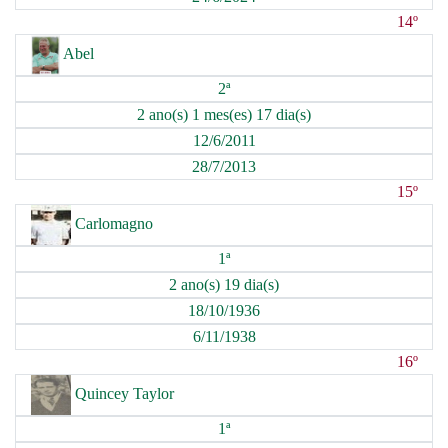
14º
Abel
2ª
2 ano(s) 1 mes(es) 17 dia(s)
12/6/2011
28/7/2013
15º
Carlomagno
1ª
2 ano(s) 19 dia(s)
18/10/1936
6/11/1938
16º
Quincey Taylor
1ª