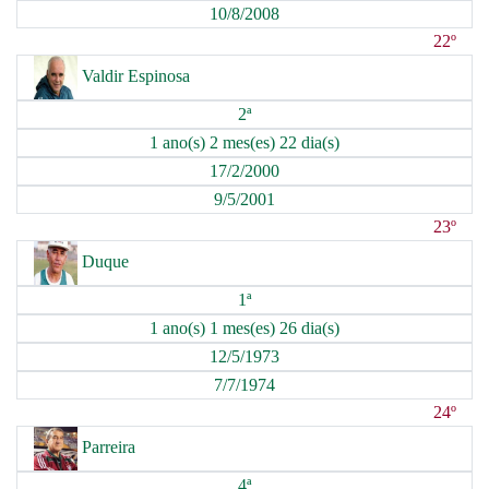
10/8/2008
22º
Valdir Espinosa
2ª
1 ano(s) 2 mes(es) 22 dia(s)
17/2/2000
9/5/2001
23º
Duque
1ª
1 ano(s) 1 mes(es) 26 dia(s)
12/5/1973
7/7/1974
24º
Parreira
4ª