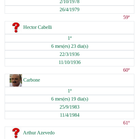
2/10/1978
26/4/1979
59º
Hector Cabelli
1ª
6 mes(es) 23 dia(s)
22/3/1936
11/10/1936
60º
Carbone
1ª
6 mes(es) 19 dia(s)
25/9/1983
11/4/1984
61º
Arthur Azevedo