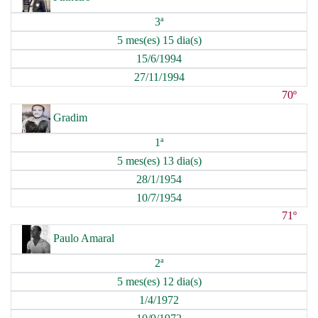
3ª
5 mes(es) 15 dia(s)
15/6/1994
27/11/1994
70º
Gradim
1ª
5 mes(es) 13 dia(s)
28/1/1954
10/7/1954
71º
Paulo Amaral
2ª
5 mes(es) 12 dia(s)
1/4/1972