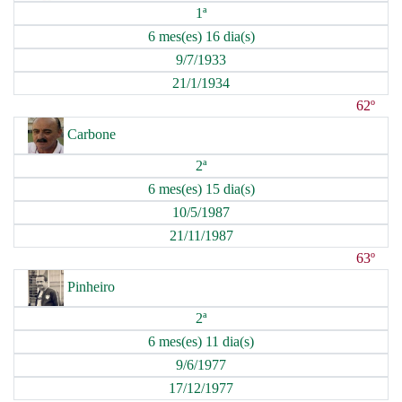
1ª
6 mes(es) 16 dia(s)
9/7/1933
21/1/1934
62º
Carbone
2ª
6 mes(es) 15 dia(s)
10/5/1987
21/11/1987
63º
Pinheiro
2ª
6 mes(es) 11 dia(s)
9/6/1977
17/12/1977