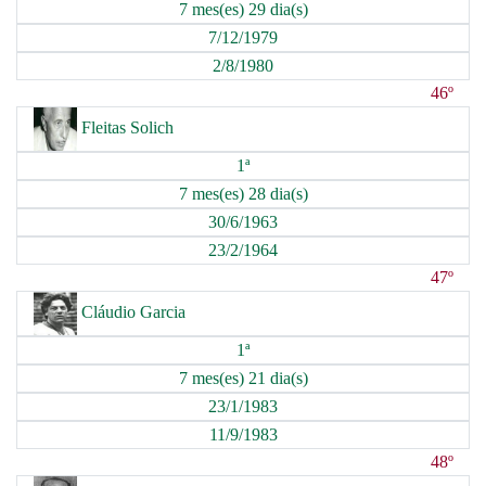
7 mes(es) 29 dia(s)
7/12/1979
2/8/1980
46º
Fleitas Solich
1ª
7 mes(es) 28 dia(s)
30/6/1963
23/2/1964
47º
Cláudio Garcia
1ª
7 mes(es) 21 dia(s)
23/1/1983
11/9/1983
48º