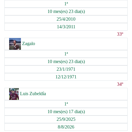
1ª
10 mes(es) 23 dia(s)
25/4/2010
14/3/2011
33º
Zagalo
1ª
10 mes(es) 23 dia(s)
23/1/1971
12/12/1971
34º
Luis Zubeldía
1ª
10 mes(es) 17 dia(s)
25/9/2025
8/8/2026