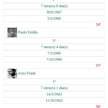
7 mes(es) 8 dia(s)
30/9/1967
5/5/1968
54º
Paulo Emílio
3ª
7 mes(es) 4 dia(s)
7/3/1990
7/10/1990
55º
Arno Frank
1ª
7 mes(es) 1 dia(s)
14/3/1943
11/10/1943
56º