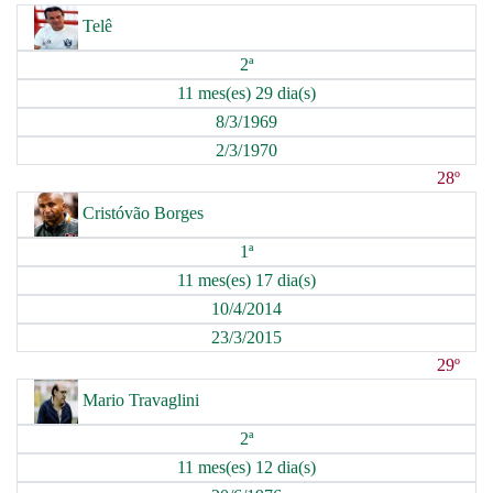
Telê
2ª
11 mes(es) 29 dia(s)
8/3/1969
2/3/1970
28º
Cristóvão Borges
1ª
11 mes(es) 17 dia(s)
10/4/2014
23/3/2015
29º
Mario Travaglini
2ª
11 mes(es) 12 dia(s)