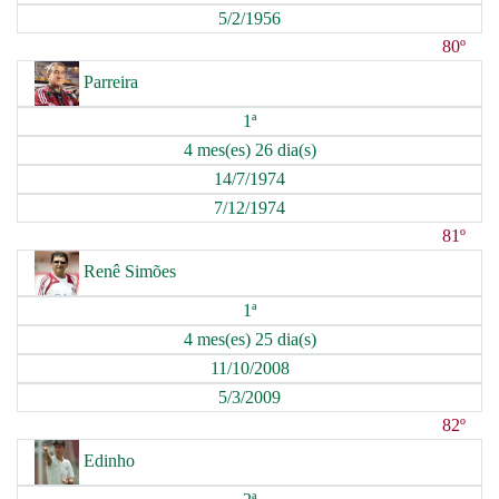
5/2/1956
80º
Parreira
1ª
4 mes(es) 26 dia(s)
14/7/1974
7/12/1974
81º
Renê Simões
1ª
4 mes(es) 25 dia(s)
11/10/2008
5/3/2009
82º
Edinho