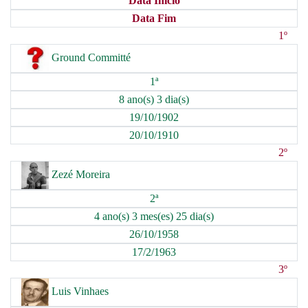
Data Início
Data Fim
1º
Ground Committé
1ª
8 ano(s) 3 dia(s)
19/10/1902
20/10/1910
2º
Zezé Moreira
2ª
4 ano(s) 3 mes(es) 25 dia(s)
26/10/1958
17/2/1963
3º
Luis Vinhaes