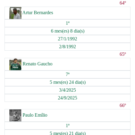
64º
Artur Bernardes
1ª
6 mes(es) 8 dia(s)
27/1/1992
2/8/1992
65º
Renato Gaucho
7ª
5 mes(es) 24 dia(s)
3/4/2025
24/9/2025
66º
Paulo Emílio
1ª
5 mes(es) 21 dia(s)