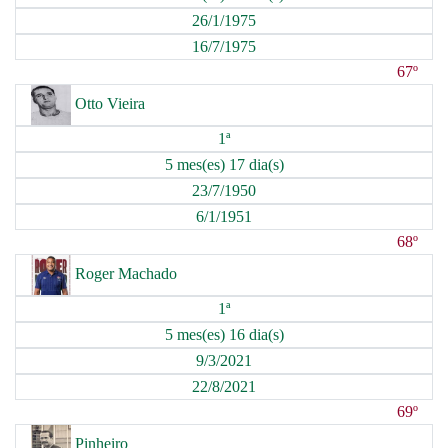
26/1/1975
16/7/1975
67º
Otto Vieira
1ª
5 mes(es) 17 dia(s)
23/7/1950
6/1/1951
68º
Roger Machado
1ª
5 mes(es) 16 dia(s)
9/3/2021
22/8/2021
69º
Pinheiro