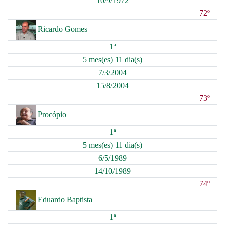
10/9/1972
72º
Ricardo Gomes
1ª
5 mes(es) 11 dia(s)
7/3/2004
15/8/2004
73º
Procópio
1ª
5 mes(es) 11 dia(s)
6/5/1989
14/10/1989
74º
Eduardo Baptista
1ª