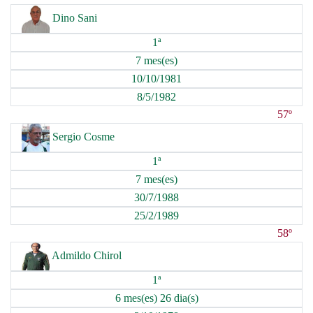
Dino Sani
1ª
7 mes(es)
10/10/1981
8/5/1982
57º
Sergio Cosme
1ª
7 mes(es)
30/7/1988
25/2/1989
58º
Admildo Chirol
1ª
6 mes(es) 26 dia(s)