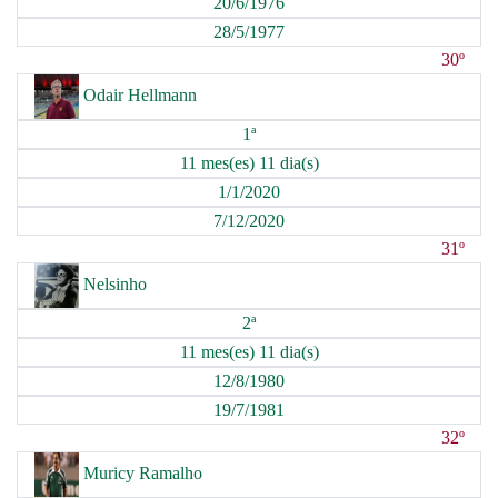
20/6/1976
28/5/1977
30º
Odair Hellmann
1ª
11 mes(es) 11 dia(s)
1/1/2020
7/12/2020
31º
Nelsinho
2ª
11 mes(es) 11 dia(s)
12/8/1980
19/7/1981
32º
Muricy Ramalho