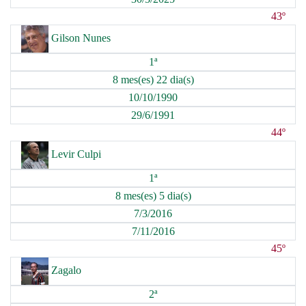
43º
Gilson Nunes
1ª
8 mes(es) 22 dia(s)
10/10/1990
29/6/1991
44º
Levir Culpi
1ª
8 mes(es) 5 dia(s)
7/3/2016
7/11/2016
45º
Zagalo
2ª