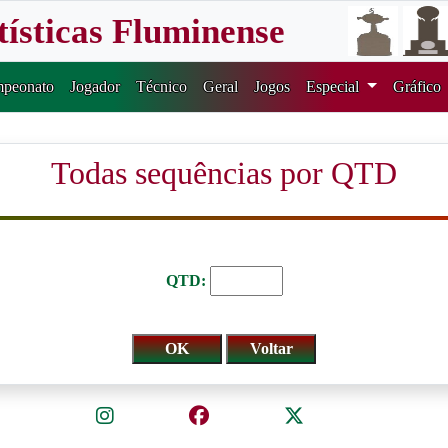
tísticas Fluminense
peonato
Jogador
Técnico
Geral
Jogos
Especial
Gráfico
Todas sequências por QTD
QTD: