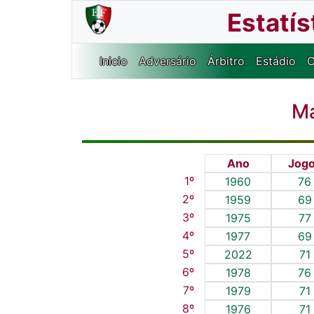
Estatí
Inicio
Adversário
Árbitro
Estádio
C
Ma
Ano
Jog
1º
1960
76
2º
1959
69
3º
1975
77
4º
1977
69
5º
2022
71
6º
1978
76
7º
1979
71
8º
1976
71