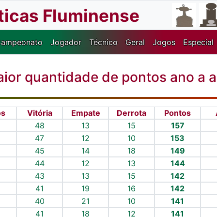
sticas Fluminense
ampeonato
Jogador
Técnico
Geral
Jogos
Especial
ior quantidade de pontos ano a 
os
Vitória
Empate
Derrota
Pontos
48
13
15
157
47
12
10
153
45
14
18
149
44
12
13
144
43
13
15
142
41
19
16
142
40
21
10
141
41
18
12
141