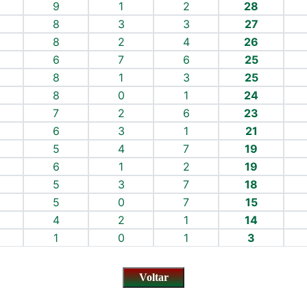
9
1
2
28
8
3
3
27
8
2
4
26
6
7
6
25
8
1
3
25
8
0
1
24
7
2
6
23
6
3
1
21
5
4
7
19
6
1
2
19
5
3
7
18
5
0
7
15
4
2
1
14
1
0
1
3