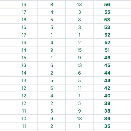
16
8
13
56
17
4
3
55
16
5
8
53
16
5
3
53
17
1
1
52
16
4
2
52
14
9
15
51
15
1
9
46
13
6
13
45
14
2
6
44
13
5
5
44
12
6
11
42
12
4
1
40
12
2
5
38
11
5
9
38
10
6
13
36
11
2
1
35