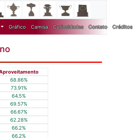
Gráfico
Camisa
Curiosidades
Contato
Créditos
ano
Aproveitamento
68.86%
73.91%
64.5%
69.57%
66.67%
62.28%
66.2%
66.2%