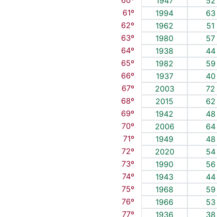
60º
1947
52
61º
1994
63
62º
1962
51
63º
1980
57
64º
1938
44
65º
1982
59
66º
1937
40
67º
2003
72
68º
2015
62
69º
1942
48
70º
2006
64
71º
1949
48
72º
2020
54
73º
1990
56
74º
1943
44
75º
1968
59
76º
1966
53
77º
1936
38