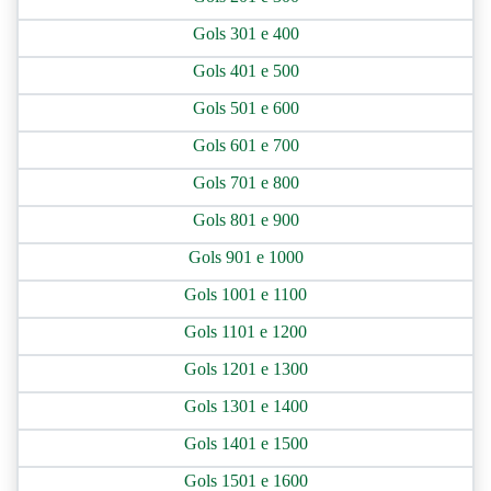
Gols 301 e 400
Gols 401 e 500
Gols 501 e 600
Gols 601 e 700
Gols 701 e 800
Gols 801 e 900
Gols 901 e 1000
Gols 1001 e 1100
Gols 1101 e 1200
Gols 1201 e 1300
Gols 1301 e 1400
Gols 1401 e 1500
Gols 1501 e 1600