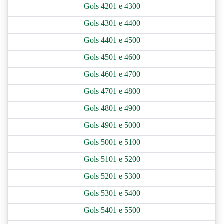
Gols 4201 e 4300
Gols 4301 e 4400
Gols 4401 e 4500
Gols 4501 e 4600
Gols 4601 e 4700
Gols 4701 e 4800
Gols 4801 e 4900
Gols 4901 e 5000
Gols 5001 e 5100
Gols 5101 e 5200
Gols 5201 e 5300
Gols 5301 e 5400
Gols 5401 e 5500