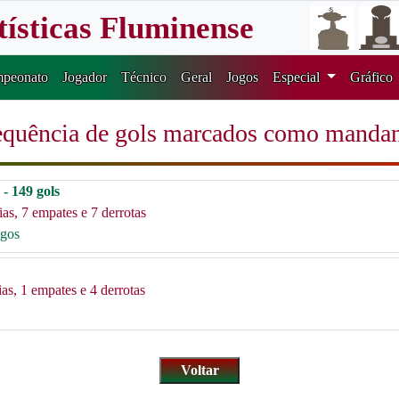
tísticas Fluminense
peonato
Jogador
Técnico
Geral
Jogos
Especial
Gráfico
quência de gols marcados como manda
- 149 gols
as, 7 empates e 7 derrotas
ogos
as, 1 empates e 4 derrotas