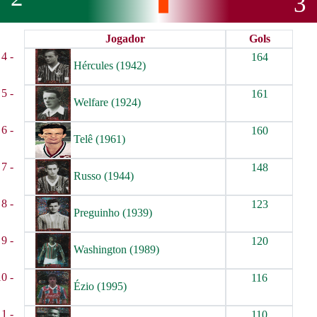
3
Jogador
Gols
4 -
164
Hércules (1942)
5 -
161
Welfare (1924)
6 -
160
Telê (1961)
7 -
148
Russo (1944)
8 -
123
Preguinho (1939)
9 -
120
Washington (1989)
10 -
116
Ézio (1995)
11 -
110