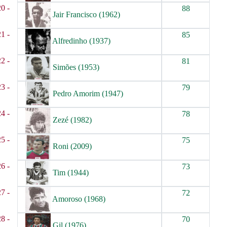
20 -
88
Jair Francisco (1962)
21 -
85
Alfredinho (1937)
22 -
81
Simões (1953)
23 -
79
Pedro Amorim (1947)
24 -
78
Zezé (1982)
25 -
75
Roni (2009)
26 -
73
Tim (1944)
27 -
72
Amoroso (1968)
28 -
70
Gil (1976)