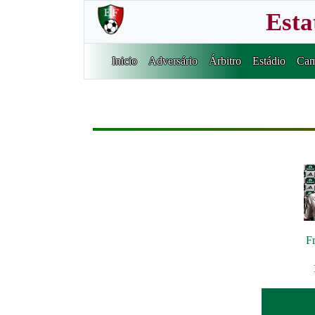
Esta
Inicio
Adversário
Árbitro
Estádio
Cam
F