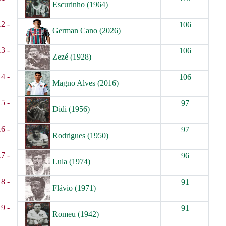
Escurinho (1964)
12 -
106
German Cano (2026)
13 -
106
Zezé (1928)
14 -
106
Magno Alves (2016)
15 -
97
Didi (1956)
16 -
97
Rodrigues (1950)
17 -
96
Lula (1974)
18 -
91
Flávio (1971)
19 -
91
Romeu (1942)