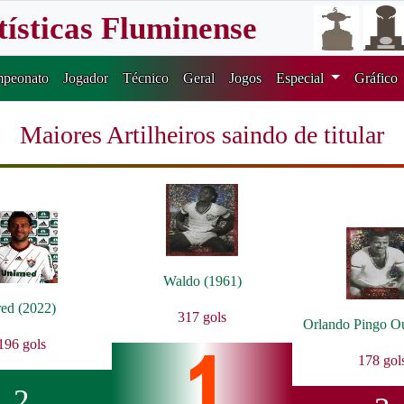
tísticas Fluminense
peonato
Jogador
Técnico
Geral
Jogos
Especial
Gráfico
Maiores Artilheiros saindo de titular
Waldo (1961)
red (2022)
317 gols
Orlando Pingo O
196 gols
178 gol
2