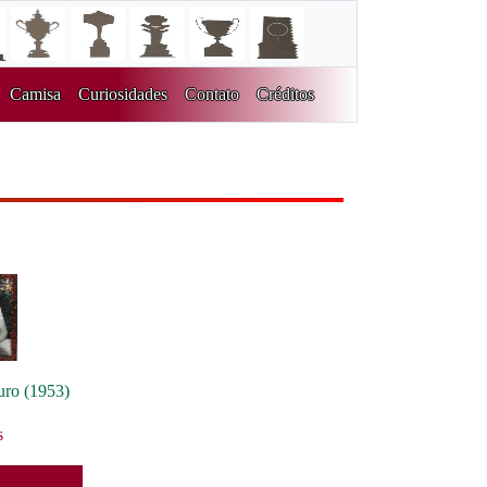
Camisa
Curiosidades
Contato
Créditos
uro (1953)
s