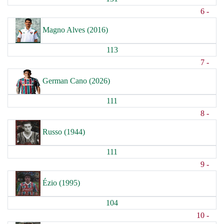
6 -
Magno Alves (2016)
113
7 -
German Cano (2026)
111
8 -
Russo (1944)
111
9 -
Ézio (1995)
104
10 -