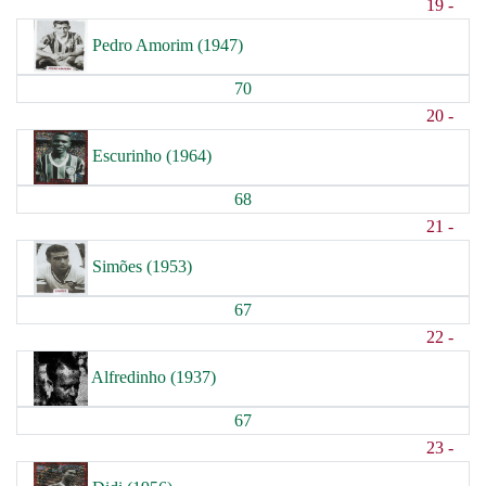
19 -
Pedro Amorim (1947)
70
20 -
Escurinho (1964)
68
21 -
Simões (1953)
67
22 -
Alfredinho (1937)
67
23 -