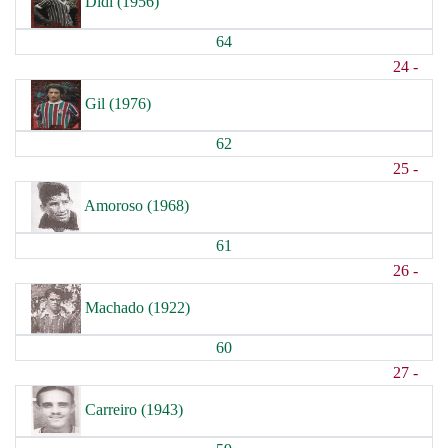
Didi (1956)
64
24 -
Gil (1976)
62
25 -
Amoroso (1968)
61
26 -
Machado (1922)
60
27 -
Carreiro (1943)