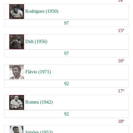
14º
Rodrigues (1950)
97
15º
Didi (1956)
97
16º
Flávio (1971)
92
17º
Romeu (1942)
92
18º
Simões (1953)