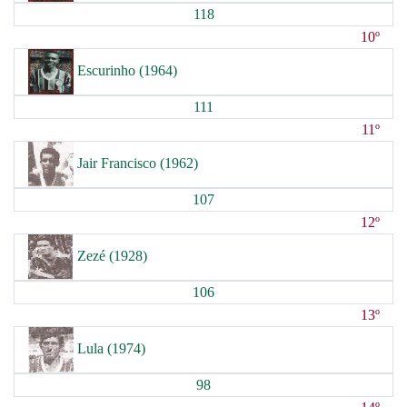
118
10º
Escurinho (1964)
111
11º
Jair Francisco (1962)
107
12º
Zezé (1928)
106
13º
Lula (1974)
98