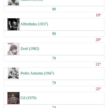
90
19º
Alfredinho (1937)
90
20º
Zezé (1982)
79
21º
Pedro Amorim (1947)
79
22º
Gil (1976)
74