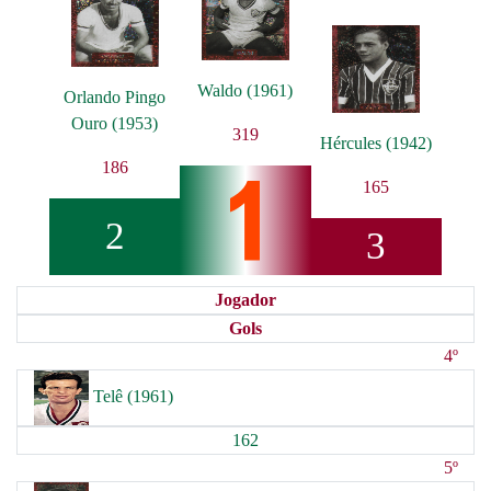
Waldo (1961)
Orlando Pingo
Ouro (1953)
319
Hércules (1942)
186
165
2
3
Jogador
Gols
4º
Telê (1961)
162
5º