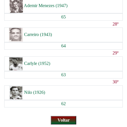
Ademir Menezes (1947)
65
28º
Carreiro (1943)
64
29º
Carlyle (1952)
63
30º
Nilo (1926)
62