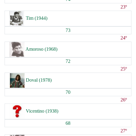
23º
Tim (1944)
73
24º
Amoroso (1968)
72
25º
Doval (1978)
70
26º
Vicentino (1938)
68
27º