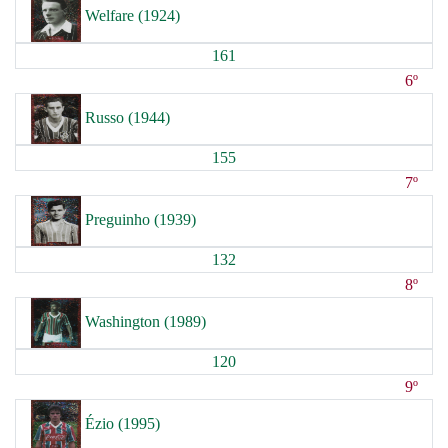
Welfare (1924)
161
6º
Russo (1944)
155
7º
Preguinho (1939)
132
8º
Washington (1989)
120
9º
Ézio (1995)