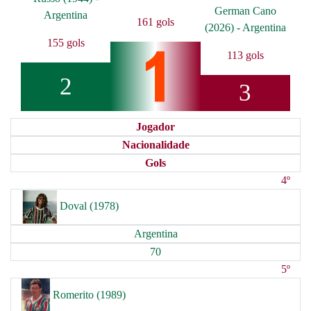
German Cano
Argentina
161 gols
(2026) - Argentina
155 gols
113 gols
2
3
Jogador
Nacionalidade
Gols
4º
Doval (1978)
Argentina
70
5º
Romerito (1989)