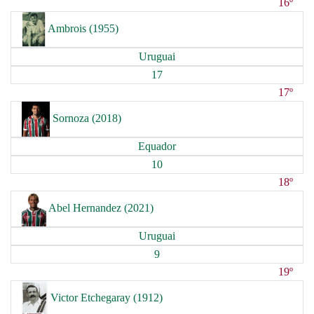
16º
Ambrois (1955)
Uruguai
17
17º
Sornoza (2018)
Equador
10
18º
Abel Hernandez (2021)
Uruguai
9
19º
Victor Etchegaray (1912)