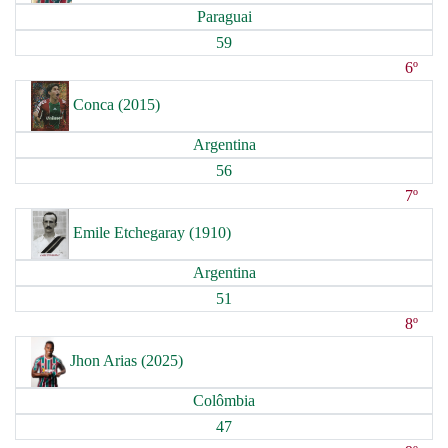
Paraguai
59
6º
Conca (2015)
Argentina
56
7º
Emile Etchegaray (1910)
Argentina
51
8º
Jhon Arias (2025)
Colômbia
47