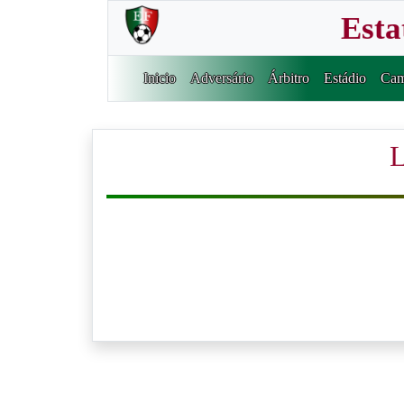
Esta
Inicio
Adversário
Árbitro
Estádio
Cam
L