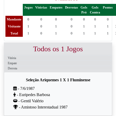
Jogos
Vitórias
Empates
Derrotas
Gols
Gols
Pontos
Pró
Contra
Mandante
0
0
0
0
0
0
0
Visitante
1
0
1
0
1
1
1
Total
1
0
1
0
1
1
1
Todos os 1 Jogos
Vitória
Empate
Derrota
Seleção Ariquemes 1 X 1 Fluminense
- 7/6/1987
- Euripedes Barbosa
- Gentil Valério
- Amistoso Interestadual 1987