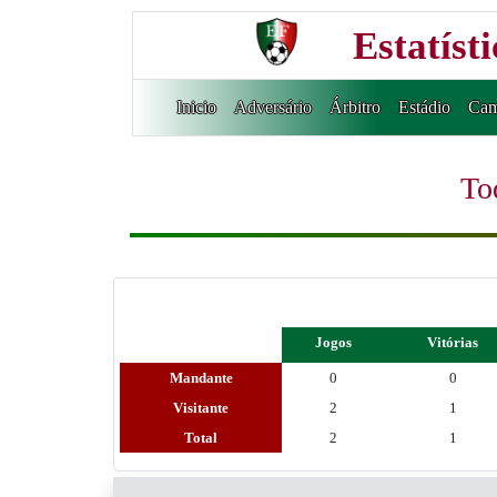
Estatíst
Inicio
Adversário
Árbitro
Estádio
Cam
To
Jogos
Vitórias
Mandante
0
0
Visitante
2
1
Total
2
1