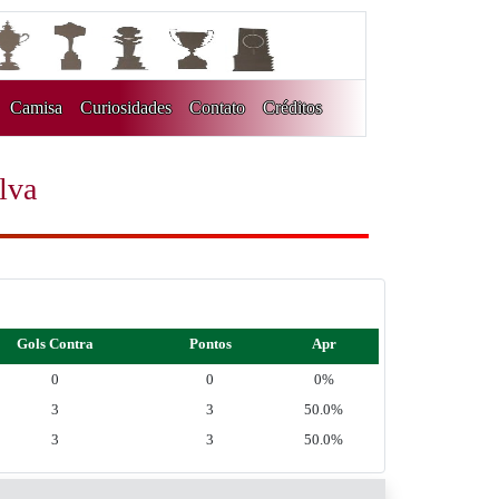
Camisa
Curiosidades
Contato
Créditos
lva
Gols Contra
Pontos
Apr
0
0
0%
3
3
50.0%
3
3
50.0%