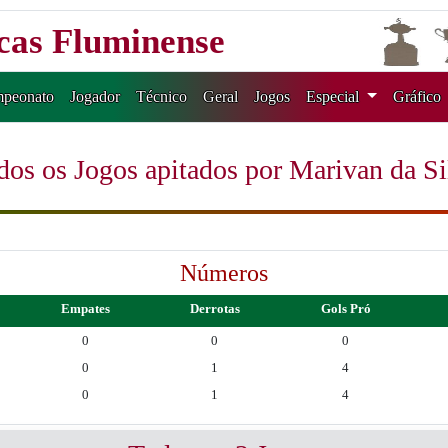
icas Fluminense
peonato
Jogador
Técnico
Geral
Jogos
Especial
Gráfico
dos os Jogos apitados por Marivan da Si
Números
Empates
Derrotas
Gols Pró
0
0
0
0
1
4
0
1
4