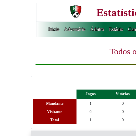
Estatíst
Inicio
Adversário
Árbitro
Estádio
Cam
Todos o
Jogos
Vitórias
Mandante
1
0
Visitante
0
0
Total
1
0