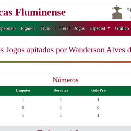
icas Fluminense
peonato
Jogador
Técnico
Geral
Jogos
Especial
Gráfico
s Jogos apitados por Wanderson Alves 
Números
Empates
Derrotas
Gols Pró
1
0
1
0
0
0
1
0
1