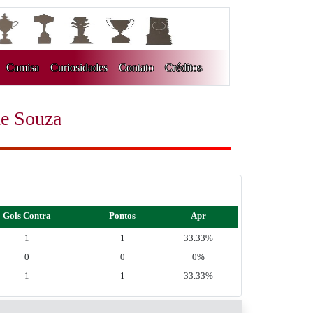
Camisa
Curiosidades
Contato
Créditos
de Souza
Gols Contra
Pontos
Apr
1
1
33.33%
0
0
0%
1
1
33.33%