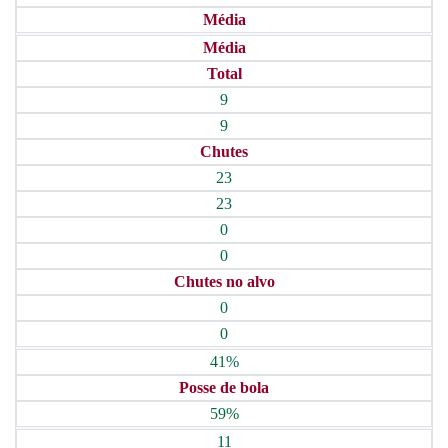
Média
Média
Total
9
9
Chutes
23
23
0
0
Chutes no alvo
0
0
41%
Posse de bola
59%
11