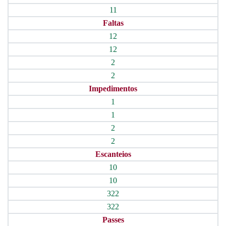
11
Faltas
12
12
2
2
Impedimentos
1
1
2
2
Escanteios
10
10
322
322
Passes