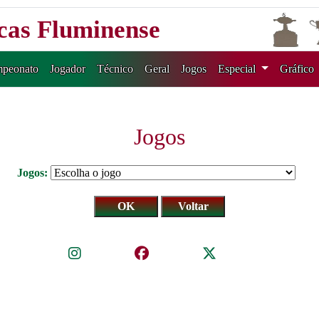
icas Fluminense
peonato
Jogador
Técnico
Geral
Jogos
Especial
Gráfico
Jogos
Jogos: