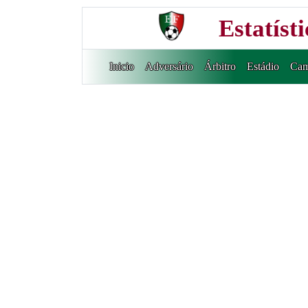
Estatíst
Inicio
Adversário
Árbitro
Estádio
Cam